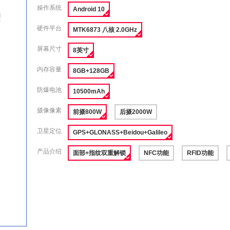
操作系统
Android 10
硬件平台
MTK6873 八核 2.0GHz
屏幕尺寸
8英寸
内存容量
8GB+128GB
防爆电池
10500mAh
摄像像素
前摄800W
后摄2000W
卫星定位
GPS+GLONASS+Beidou+Galileo
产品介绍
面部+指纹双重解锁
NFC功能
RFID功能
收藏